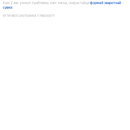
Калі ў вас узніклі праблемы, калі ласка, скарыстайце
формай зваротнай
сувязі
9178186012407548454
:
1786033071