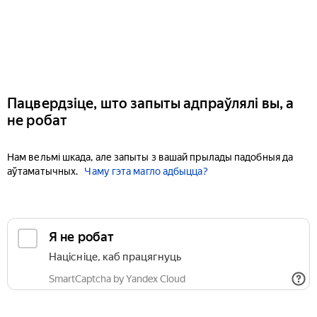
Пацвердзіце, што запыты адпраўлялі вы, а
не робат
Нам вельмі шкада, але запыты з вашай прылады падобныя да
аўтаматычных.
Чаму гэта магло адбыцца?
Я не робат
Націсніце, каб працягнуць
SmartCaptcha by Yandex Cloud