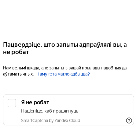
Пацвердзіце, што запыты адпраўлялі вы, а
не робат
Нам вельмі шкада, але запыты з вашай прылады падобныя да
аўтаматычных.
Чаму гэта магло адбыцца?
Я не робат
Націсніце, каб працягнуць
SmartCaptcha by Yandex Cloud