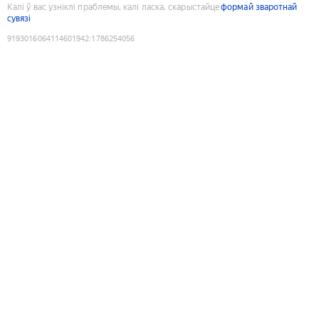
Калі ў вас узніклі праблемы, калі ласка, скарыстайце
формай зваротнай
сувязі
9193016064114601942
:
1786254056