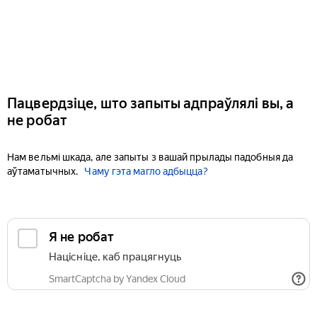
Пацвердзіце, што запыты адпраўлялі вы, а
не робат
Нам вельмі шкада, але запыты з вашай прылады падобныя да
аўтаматычных.
Чаму гэта магло адбыцца?
Я не робат
Націсніце, каб працягнуць
SmartCaptcha by Yandex Cloud