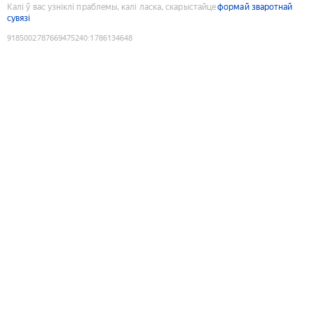
Калі ў вас узніклі праблемы, калі ласка, скарыстайце
формай зваротнай
сувязі
9185002787669475240
:
1786134648