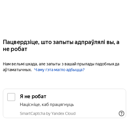
Пацвердзіце, што запыты адпраўлялі вы, а
не робат
Нам вельмі шкада, але запыты з вашай прылады падобныя да
аўтаматычных.
Чаму гэта магло адбыцца?
Я не робат
Націсніце, каб працягнуць
SmartCaptcha by Yandex Cloud