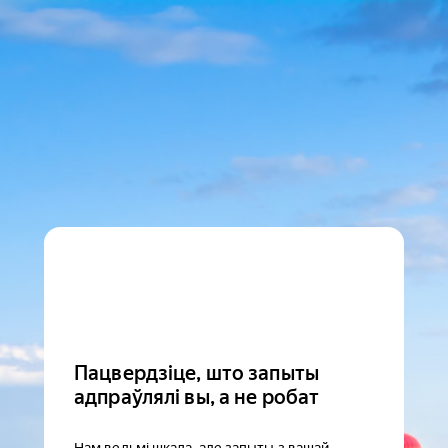
Пацвердзіце, што запыты
адпраўлялі вы, а не робат