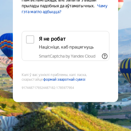
Нам вельмі шкада, але запыты з вашай
прылады падобныя да аўтаматычных.
Чаму
гэта магло адбыцца?
Я не робат
Націсніце, каб працягнуць
SmartCaptcha by Yandex Cloud
Калі ў вас узніклі праблемы, калі ласка,
скарыстайце
формай зваротнай сувязі
9174487179324487182
:
1785977954