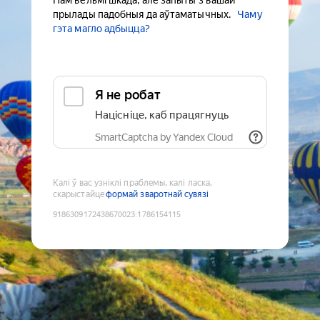
Нам вельмі шкада, але запыты з вашай
прылады падобныя да аўтаматычных.
Чаму
гэта магло адбыцца?
Я не робат
Націсніце, каб працягнуць
SmartCaptcha by Yandex Cloud
Калі ў вас узніклі праблемы, калі ласка,
скарыстайце
формай зваротнай сувязі
9186309172438670023
:
1786154115