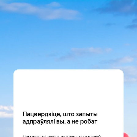
Пацвердзіце, што запыты
адпраўлялі вы, а не робат