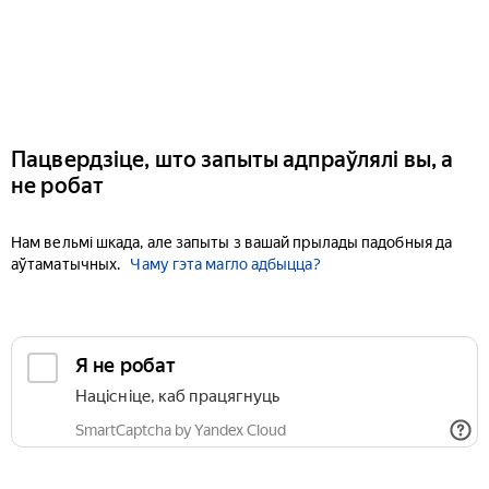
Пацвердзіце, што запыты адпраўлялі вы, а
не робат
Нам вельмі шкада, але запыты з вашай прылады падобныя да
аўтаматычных.
Чаму гэта магло адбыцца?
Я не робат
Націсніце, каб працягнуць
SmartCaptcha by Yandex Cloud