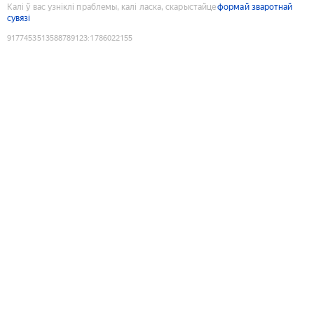
Калі ў вас узніклі праблемы, калі ласка, скарыстайце
формай зваротнай
сувязі
9177453513588789123
:
1786022155