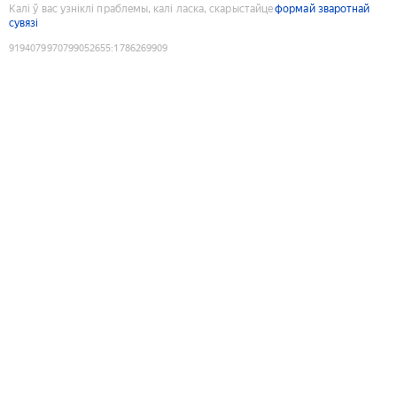
Калі ў вас узніклі праблемы, калі ласка, скарыстайце
формай зваротнай
сувязі
9194079970799052655
:
1786269909