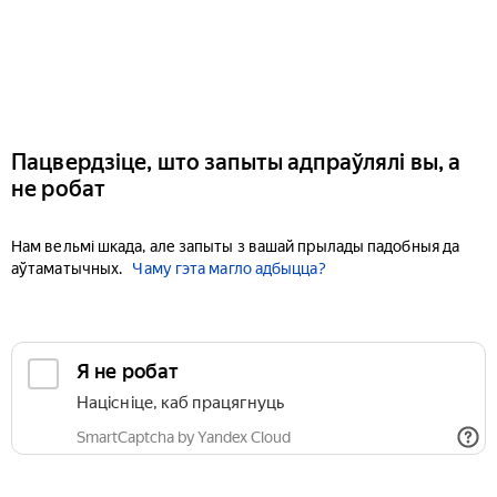
Пацвердзіце, што запыты адпраўлялі вы, а
не робат
Нам вельмі шкада, але запыты з вашай прылады падобныя да
аўтаматычных.
Чаму гэта магло адбыцца?
Я не робат
Націсніце, каб працягнуць
SmartCaptcha by Yandex Cloud