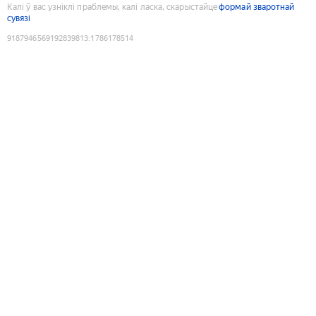
Калі ў вас узніклі праблемы, калі ласка, скарыстайце
формай зваротнай
сувязі
9187946569192839813
:
1786178514