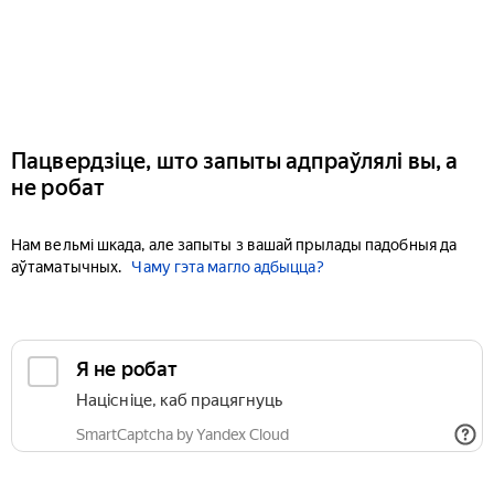
Пацвердзіце, што запыты адпраўлялі вы, а
не робат
Нам вельмі шкада, але запыты з вашай прылады падобныя да
аўтаматычных.
Чаму гэта магло адбыцца?
Я не робат
Націсніце, каб працягнуць
SmartCaptcha by Yandex Cloud