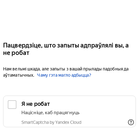
Пацвердзіце, што запыты адпраўлялі вы, а
не робат
Нам вельмі шкада, але запыты з вашай прылады падобныя да
аўтаматычных.
Чаму гэта магло адбыцца?
Я не робат
Націсніце, каб працягнуць
SmartCaptcha by Yandex Cloud