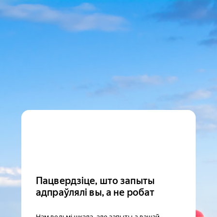
Пацвердзіце, што запыты
адпраўлялі вы, а не робат