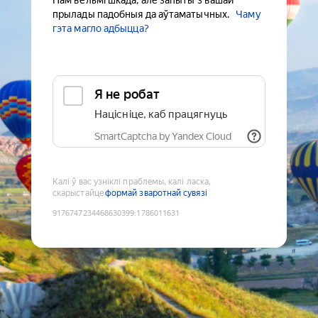
Нам вельмі шкада, але запыты з вашай
прылады падобныя да аўтаматычных.
Чаму
гэта магло адбыцца?
Я не робат
Націсніце, каб працягнуць
SmartCaptcha by Yandex Cloud
Калі ў вас узніклі праблемы, калі ласка,
скарыстайце
формай зваротнай сувязі
9176747234468630399
:
1786011631