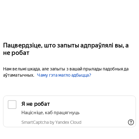
Пацвердзіце, што запыты адпраўлялі вы, а
не робат
Нам вельмі шкада, але запыты з вашай прылады падобныя да
аўтаматычных.
Чаму гэта магло адбыцца?
Я не робат
Націсніце, каб працягнуць
SmartCaptcha by Yandex Cloud