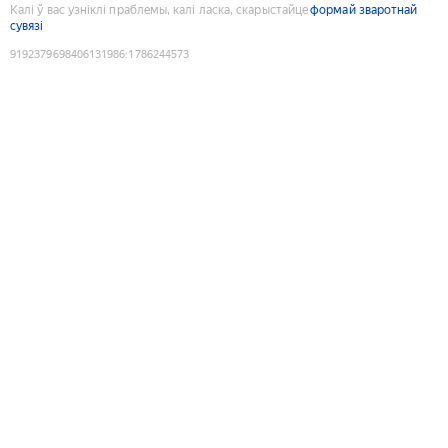
Калі ў вас узніклі праблемы, калі ласка, скарыстайце
формай зваротнай
сувязі
9192379698406131986
:
1786244573