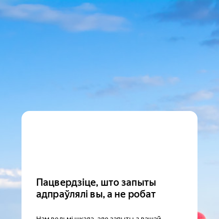
Пацвердзіце, што запыты
адпраўлялі вы, а не робат