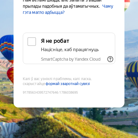
Нам вельмі шкада, але запыты з вашай
прылады падобныя да аўтаматычных.
Чаму
гэта магло адбыцца?
Я не робат
Націсніце, каб працягнуць
SmartCaptcha by Yandex Cloud
Калі ў вас узніклі праблемы, калі ласка,
скарыстайце
формай зваротнай сувязі
9178563439572747646
:
1786038695