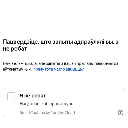
Пацвердзіце, што запыты адпраўлялі вы, а
не робат
Нам вельмі шкада, але запыты з вашай прылады падобныя да
аўтаматычных.
Чаму гэта магло адбыцца?
Я не робат
Націсніце, каб працягнуць
SmartCaptcha by Yandex Cloud