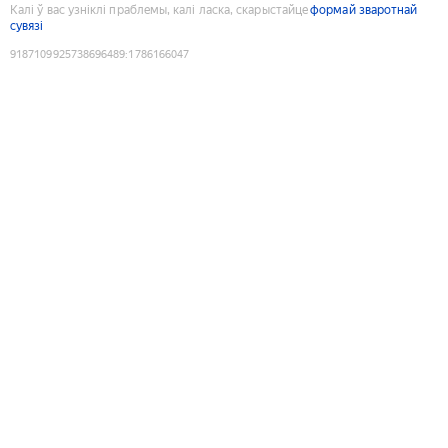
Калі ў вас узніклі праблемы, калі ласка, скарыстайце
формай зваротнай
сувязі
9187109925738696489
:
1786166047