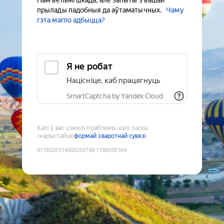
Нам вельмі шкада, але запыты з вашай
прылады падобныя да аўтаматычных.
Чаму
гэта магло адбыцца?
Я не робат
Націсніце, каб працягнуць
SmartCaptcha by Yandex Cloud
Калі ў вас узніклі праблемы, калі ласка,
скарыстайце
формай зваротнай сувязі
9178326514008259748
:
1786035164