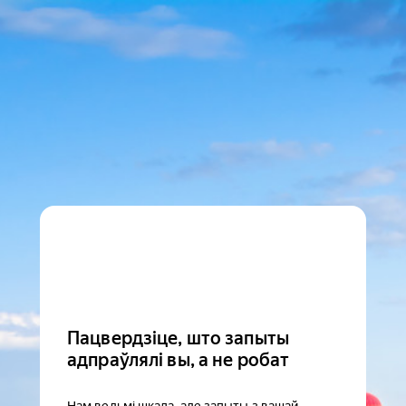
Пацвердзіце, што запыты
адпраўлялі вы, а не робат