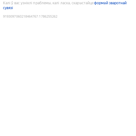
Калі ў вас узніклі праблемы, калі ласка, скарыстайце
формай зваротнай
сувязі
9193097060218464767
:
1786255262