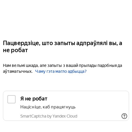
Пацвердзіце, што запыты адпраўлялі вы, а
не робат
Нам вельмі шкада, але запыты з вашай прылады падобныя да
аўтаматычных.
Чаму гэта магло адбыцца?
Я не робат
Націсніце, каб працягнуць
SmartCaptcha by Yandex Cloud