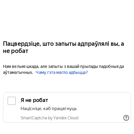
Пацвердзіце, што запыты адпраўлялі вы, а
не робат
Нам вельмі шкада, але запыты з вашай прылады падобныя да
аўтаматычных.
Чаму гэта магло адбыцца?
Я не робат
Націсніце, каб працягнуць
SmartCaptcha by Yandex Cloud