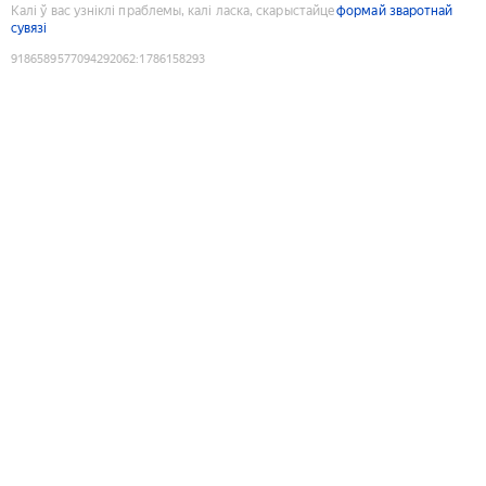
Калі ў вас узніклі праблемы, калі ласка, скарыстайце
формай зваротнай
сувязі
9186589577094292062
:
1786158293