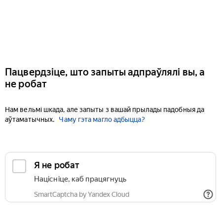
Пацвердзіце, што запыты адпраўлялі вы, а
не робат
Нам вельмі шкада, але запыты з вашай прылады падобныя да
аўтаматычных.
Чаму гэта магло адбыцца?
Я не робат
Націсніце, каб працягнуць
SmartCaptcha by Yandex Cloud