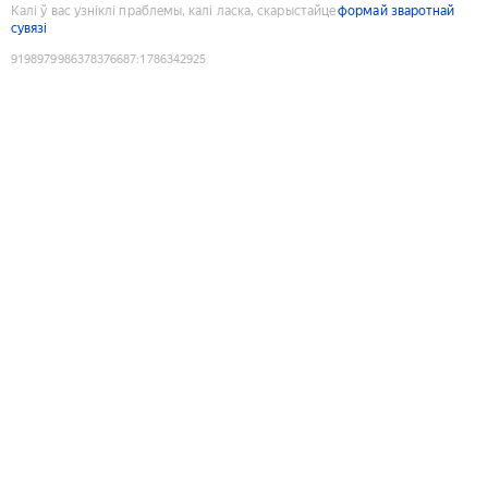
Калі ў вас узніклі праблемы, калі ласка, скарыстайце
формай зваротнай
сувязі
9198979986378376687
:
1786342925