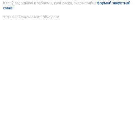
Калі ў вас узніклі праблемы, калі ласка, скарыстайце
формай зваротнай
сувязі
9193975873542433468
:
1786268358