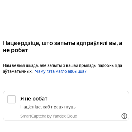
Пацвердзіце, што запыты адпраўлялі вы, а
не робат
Нам вельмі шкада, але запыты з вашай прылады падобныя да
аўтаматычных.
Чаму гэта магло адбыцца?
Я не робат
Націсніце, каб працягнуць
SmartCaptcha by Yandex Cloud