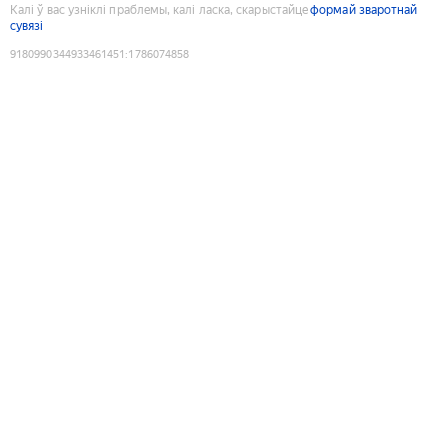
Калі ў вас узніклі праблемы, калі ласка, скарыстайце
формай зваротнай
сувязі
9180990344933461451
:
1786074858