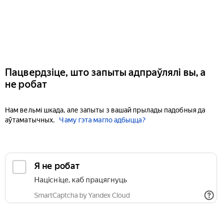
Пацвердзіце, што запыты адпраўлялі вы, а
не робат
Нам вельмі шкада, але запыты з вашай прылады падобныя да
аўтаматычных.
Чаму гэта магло адбыцца?
Я не робат
Націсніце, каб працягнуць
SmartCaptcha by Yandex Cloud