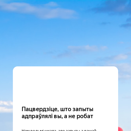
Пацвердзіце, што запыты
адпраўлялі вы, а не робат