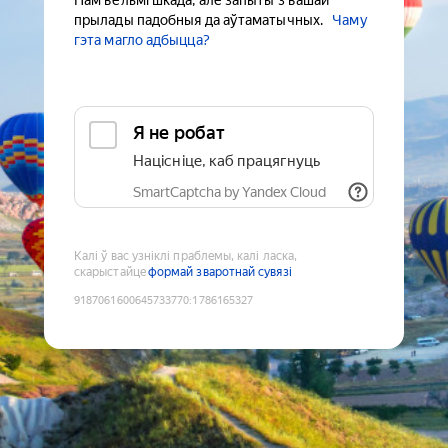
Нам вельмі шкада, але запыты з вашай
прылады падобныя да аўтаматычных.
Чаму
гэта магло адбыцца?
Я не робат
Націсніце, каб працягнуць
SmartCaptcha by Yandex Cloud
Калі ў вас узніклі праблемы, калі ласка,
скарыстайце
формай зваротнай сувязі
9187061600645733770
:
1786165327