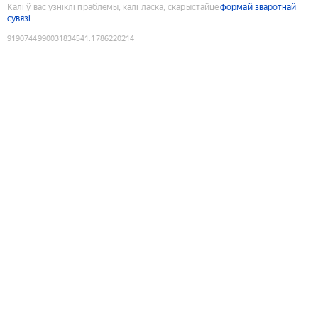
Калі ў вас узніклі праблемы, калі ласка, скарыстайце
формай зваротнай
сувязі
9190744990031834541
:
1786220214