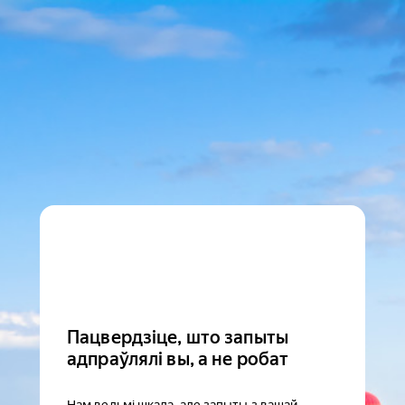
Пацвердзіце, што запыты
адпраўлялі вы, а не робат