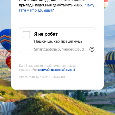
Нам вельмі шкада, але запыты з вашай
прылады падобныя да аўтаматычных.
Чаму
гэта магло адбыцца?
Я не робат
Націсніце, каб працягнуць
SmartCaptcha by Yandex Cloud
Калі ў вас узніклі праблемы, калі ласка,
скарыстайце
формай зваротнай сувязі
9193907548867796095
:
1786267340