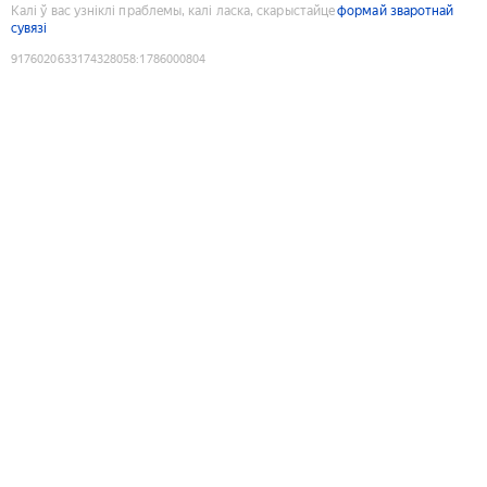
Калі ў вас узніклі праблемы, калі ласка, скарыстайце
формай зваротнай
сувязі
9176020633174328058
:
1786000804