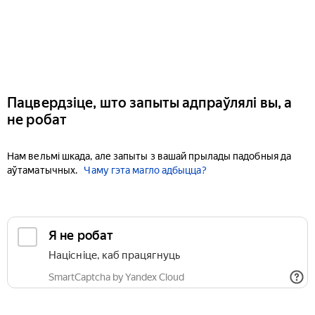
Пацвердзіце, што запыты адпраўлялі вы, а
не робат
Нам вельмі шкада, але запыты з вашай прылады падобныя да
аўтаматычных.
Чаму гэта магло адбыцца?
Я не робат
Націсніце, каб працягнуць
SmartCaptcha by Yandex Cloud