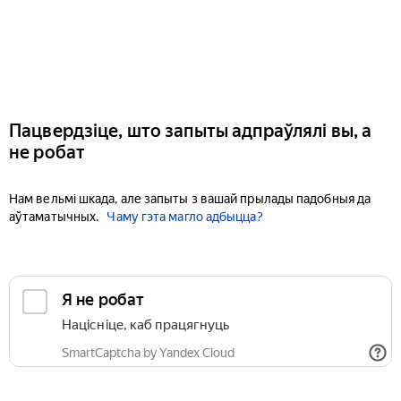
Пацвердзіце, што запыты адпраўлялі вы, а
не робат
Нам вельмі шкада, але запыты з вашай прылады падобныя да
аўтаматычных.
Чаму гэта магло адбыцца?
Я не робат
Націсніце, каб працягнуць
SmartCaptcha by Yandex Cloud