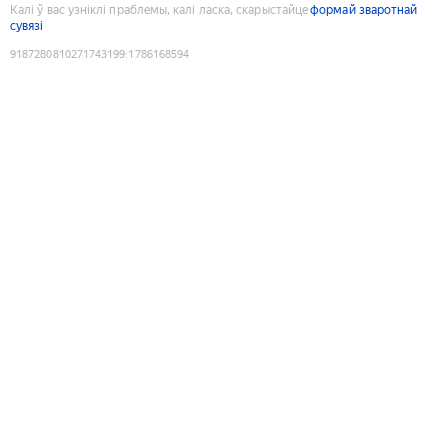
Калі ў вас узніклі праблемы, калі ласка, скарыстайце
формай зваротнай
сувязі
9187280810271743199
:
1786168594