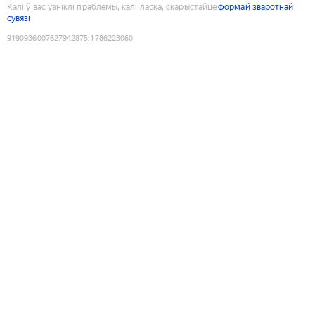
Калі ў вас узніклі праблемы, калі ласка, скарыстайце
формай зваротнай
сувязі
9190936007627942875
:
1786223060