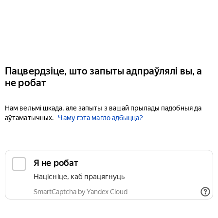
Пацвердзіце, што запыты адпраўлялі вы, а
не робат
Нам вельмі шкада, але запыты з вашай прылады падобныя да
аўтаматычных.
Чаму гэта магло адбыцца?
Я не робат
Націсніце, каб працягнуць
SmartCaptcha by Yandex Cloud