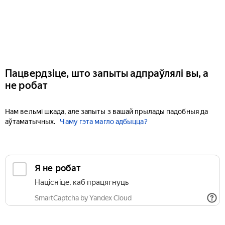
Пацвердзіце, што запыты адпраўлялі вы, а
не робат
Нам вельмі шкада, але запыты з вашай прылады падобныя да
аўтаматычных.
Чаму гэта магло адбыцца?
Я не робат
Націсніце, каб працягнуць
SmartCaptcha by Yandex Cloud