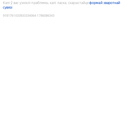
Калі ў вас узніклі праблемы, калі ласка, скарыстайце
формай зваротнай
сувязі
9181761033933334064
:
1786086343