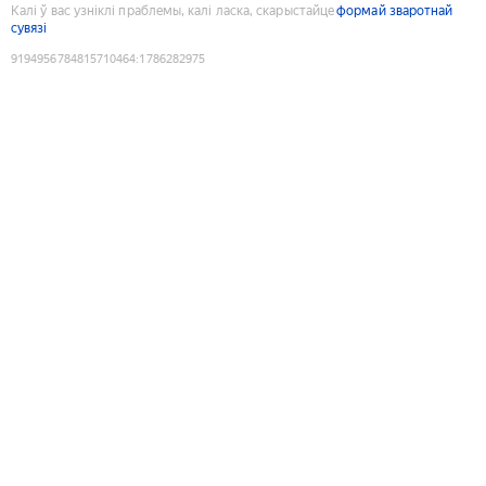
Калі ў вас узніклі праблемы, калі ласка, скарыстайце
формай зваротнай
сувязі
9194956784815710464
:
1786282975