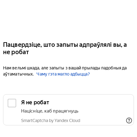
Пацвердзіце, што запыты адпраўлялі вы, а
не робат
Нам вельмі шкада, але запыты з вашай прылады падобныя да
аўтаматычных.
Чаму гэта магло адбыцца?
Я не робат
Націсніце, каб працягнуць
SmartCaptcha by Yandex Cloud