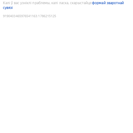
Калі ў вас узніклі праблемы, калі ласка, скарыстайце
формай зваротнай
сувязі
9190403465976541163
:
1786215125