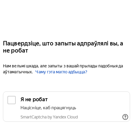
Пацвердзіце, што запыты адпраўлялі вы, а
не робат
Нам вельмі шкада, але запыты з вашай прылады падобныя да
аўтаматычных.
Чаму гэта магло адбыцца?
Я не робат
Націсніце, каб працягнуць
SmartCaptcha by Yandex Cloud