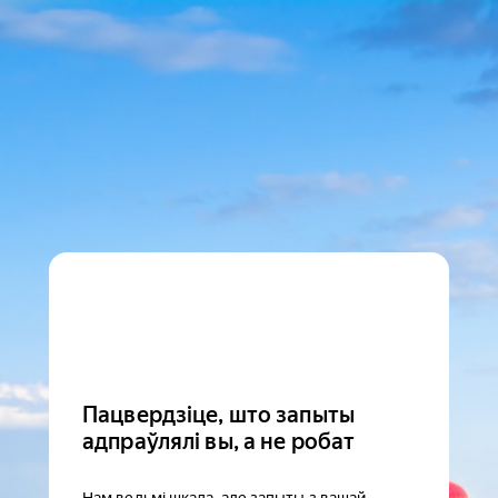
Пацвердзіце, што запыты
адпраўлялі вы, а не робат