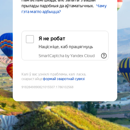
Нам вельмі шкада, але запыты з вашай
прылады падобныя да аўтаматычных.
Чаму
гэта магло адбыцца?
Я не робат
Націсніце, каб працягнуць
SmartCaptcha by Yandex Cloud
Калі ў вас узніклі праблемы, калі ласка,
скарыстайце
формай зваротнай сувязі
9182849890821015507
:
1786102568