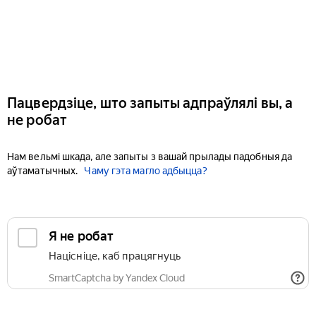
Пацвердзіце, што запыты адпраўлялі вы, а
не робат
Нам вельмі шкада, але запыты з вашай прылады падобныя да
аўтаматычных.
Чаму гэта магло адбыцца?
Я не робат
Націсніце, каб працягнуць
SmartCaptcha by Yandex Cloud