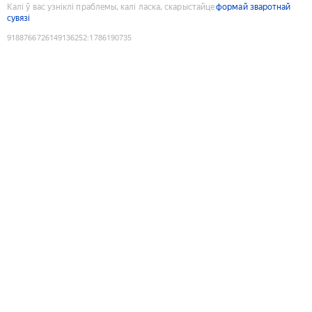
Калі ў вас узніклі праблемы, калі ласка, скарыстайце
формай зваротнай
сувязі
9188766726149136252
:
1786190735