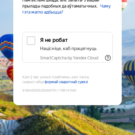
Нам вельмі шкада, але запыты з вашай
прылады падобныя да аўтаматычных.
Чаму
гэта магло адбыцца?
Я не робат
Націсніце, каб працягнуць
SmartCaptcha by Yandex Cloud
Калі ў вас узніклі праблемы, калі ласка,
скарыстайце
формай зваротнай сувязі
9185429055255400791
:
1786141000