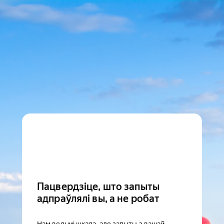
Пацвердзіце, што запыты
адпраўлялі вы, а не робат