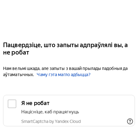
Пацвердзіце, што запыты адпраўлялі вы, а
не робат
Нам вельмі шкада, але запыты з вашай прылады падобныя да
аўтаматычных.
Чаму гэта магло адбыцца?
Я не робат
Націсніце, каб працягнуць
SmartCaptcha by Yandex Cloud