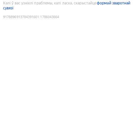
Калі ў вас узніклі праблемы, калі ласка, скарыстайце
формай зваротнай
сувязі
9178896913784391601
:
1786043664