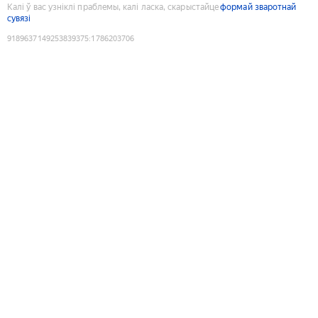
Калі ў вас узніклі праблемы, калі ласка, скарыстайце
формай зваротнай
сувязі
9189637149253839375
:
1786203706