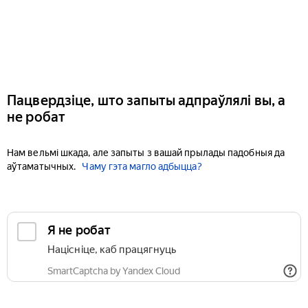
Пацвердзіце, што запыты адпраўлялі вы, а
не робат
Нам вельмі шкада, але запыты з вашай прылады падобныя да
аўтаматычных.
Чаму гэта магло адбыцца?
Я не робат
Націсніце, каб працягнуць
SmartCaptcha by Yandex Cloud