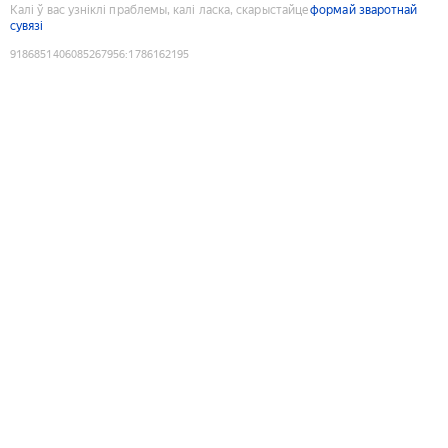
Калі ў вас узніклі праблемы, калі ласка, скарыстайце
формай зваротнай
сувязі
9186851406085267956
:
1786162195