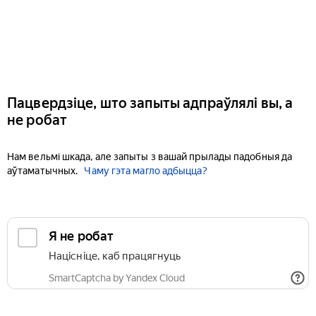
Пацвердзіце, што запыты адпраўлялі вы, а
не робат
Нам вельмі шкада, але запыты з вашай прылады падобныя да
аўтаматычных.
Чаму гэта магло адбыцца?
Я не робат
Націсніце, каб працягнуць
SmartCaptcha by Yandex Cloud