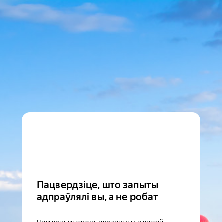
Пацвердзіце, што запыты
адпраўлялі вы, а не робат