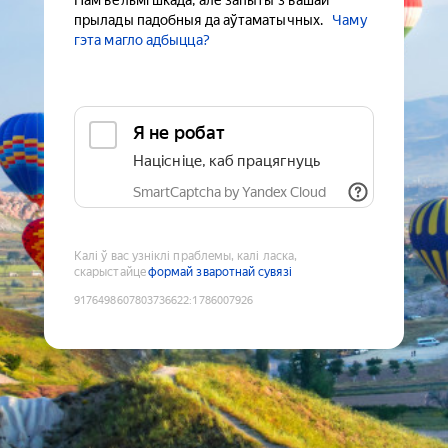
Нам вельмі шкада, але запыты з вашай
прылады падобныя да аўтаматычных.
Чаму
гэта магло адбыцца?
Я не робат
Націсніце, каб працягнуць
SmartCaptcha by Yandex Cloud
Калі ў вас узніклі праблемы, калі ласка,
скарыстайце
формай зваротнай сувязі
9176498607803736622
:
1786007926