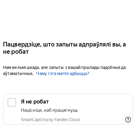
Пацвердзіце, што запыты адпраўлялі вы, а
не робат
Нам вельмі шкада, але запыты з вашай прылады падобныя да
аўтаматычных.
Чаму гэта магло адбыцца?
Я не робат
Націсніце, каб працягнуць
SmartCaptcha by Yandex Cloud