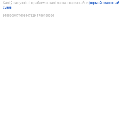
Калі ў вас узніклі праблемы, калі ласка, скарыстайце
формай зваротнай
сувязі
9188609074609147929
:
1786188386