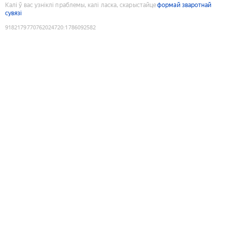
Калі ў вас узніклі праблемы, калі ласка, скарыстайце
формай зваротнай
сувязі
9182179770762024720
:
1786092582