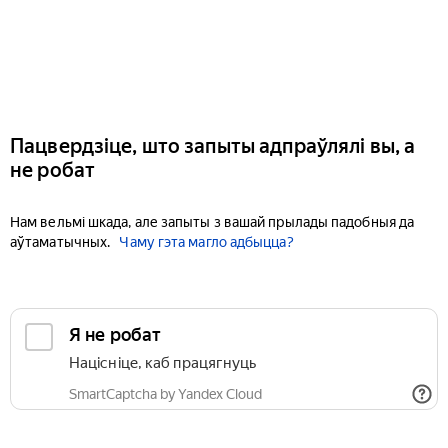
Пацвердзіце, што запыты адпраўлялі вы, а
не робат
Нам вельмі шкада, але запыты з вашай прылады падобныя да
аўтаматычных.
Чаму гэта магло адбыцца?
Я не робат
Націсніце, каб працягнуць
SmartCaptcha by Yandex Cloud