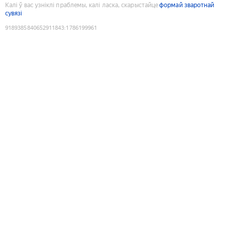
Калі ў вас узніклі праблемы, калі ласка, скарыстайце
формай зваротнай
сувязі
9189385840652911843
:
1786199961