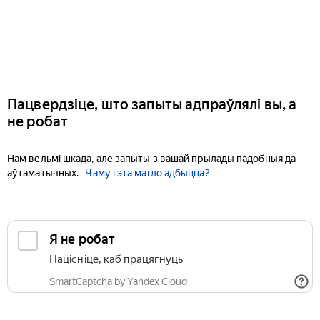
Пацвердзіце, што запыты адпраўлялі вы, а
не робат
Нам вельмі шкада, але запыты з вашай прылады падобныя да
аўтаматычных.
Чаму гэта магло адбыцца?
Я не робат
Націсніце, каб працягнуць
SmartCaptcha by Yandex Cloud