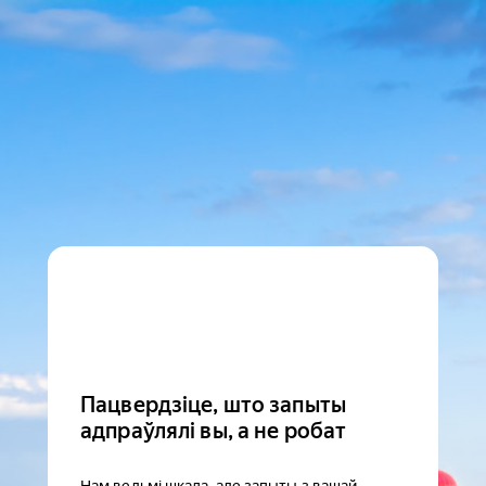
Пацвердзіце, што запыты
адпраўлялі вы, а не робат