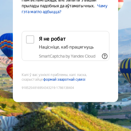
Нам вельмі шкада, але запыты з вашай
прылады падобныя да аўтаматычных.
Чаму
гэта магло адбыцца?
Я не робат
Націсніце, каб працягнуць
SmartCaptcha by Yandex Cloud
Калі ў вас узніклі праблемы, калі ласка,
скарыстайце
формай зваротнай сувязі
9185254816954343219
:
1786138404