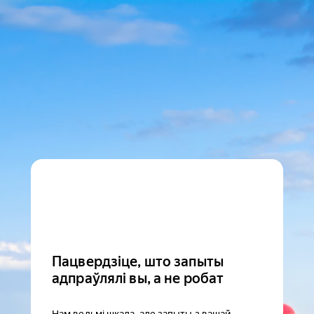
Пацвердзіце, што запыты
адпраўлялі вы, а не робат