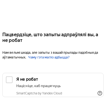
Пацвердзіце, што запыты адпраўлялі вы, а
не робат
Нам вельмі шкада, але запыты з вашай прылады падобныя да
аўтаматычных.
Чаму гэта магло адбыцца?
Я не робат
Націсніце, каб працягнуць
SmartCaptcha by Yandex Cloud