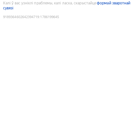
Калі ў вас узніклі праблемы, калі ласка, скарыстайце
формай зваротнай
сувязі
9189364602642394719
:
1786199645