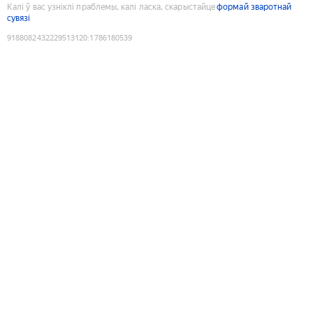
Калі ў вас узніклі праблемы, калі ласка, скарыстайце
формай зваротнай
сувязі
9188082432229513120
:
1786180539