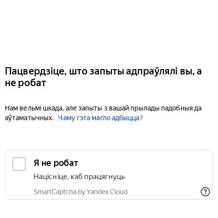
Пацвердзіце, што запыты адпраўлялі вы, а
не робат
Нам вельмі шкада, але запыты з вашай прылады падобныя да
аўтаматычных.
Чаму гэта магло адбыцца?
Я не робат
Націсніце, каб працягнуць
SmartCaptcha by Yandex Cloud