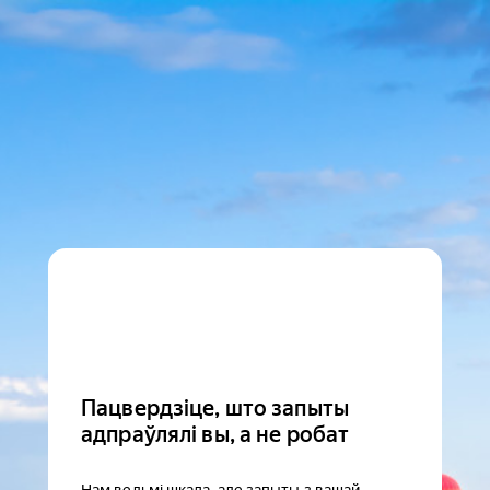
Пацвердзіце, што запыты
адпраўлялі вы, а не робат