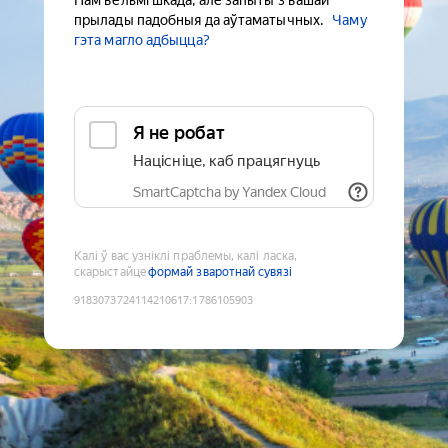
Нам вельмі шкада, але запыты з вашай
прылады падобныя да аўтаматычных.
Чаму
гэта магло адбыцца?
Я не робат
Націсніце, каб працягнуць
SmartCaptcha by Yandex Cloud
Калі ў вас узніклі праблемы, калі ласка,
скарыстайце
формай зваротнай сувязі
9183073724114210617
:
1786105903