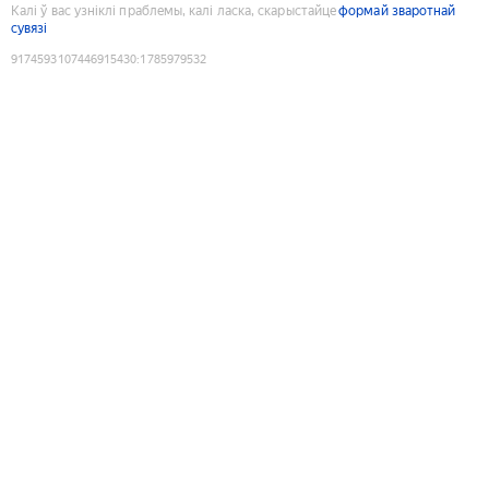
Калі ў вас узніклі праблемы, калі ласка, скарыстайце
формай зваротнай
сувязі
9174593107446915430
:
1785979532