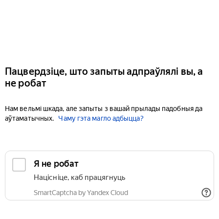
Пацвердзіце, што запыты адпраўлялі вы, а
не робат
Нам вельмі шкада, але запыты з вашай прылады падобныя да
аўтаматычных.
Чаму гэта магло адбыцца?
Я не робат
Націсніце, каб працягнуць
SmartCaptcha by Yandex Cloud