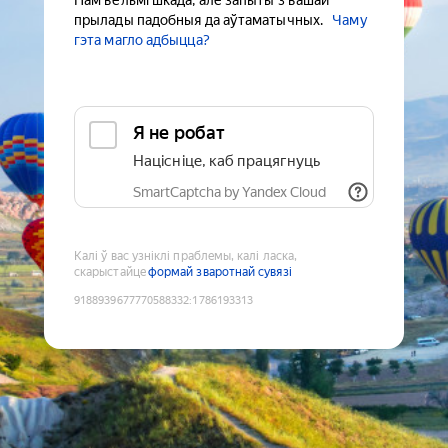
Нам вельмі шкада, але запыты з вашай
прылады падобныя да аўтаматычных.
Чаму
гэта магло адбыцца?
Я не робат
Націсніце, каб працягнуць
SmartCaptcha by Yandex Cloud
Калі ў вас узніклі праблемы, калі ласка,
скарыстайце
формай зваротнай сувязі
9188939677770588332
:
1786193313