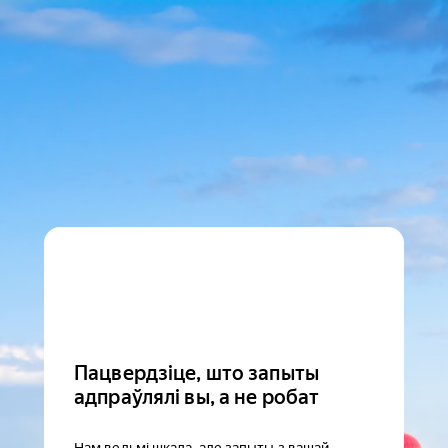
Пацвердзіце, што запыты
адпраўлялі вы, а не робат