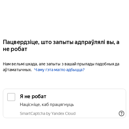
Пацвердзіце, што запыты адпраўлялі вы, а
не робат
Нам вельмі шкада, але запыты з вашай прылады падобныя да
аўтаматычных.
Чаму гэта магло адбыцца?
Я не робат
Націсніце, каб працягнуць
SmartCaptcha by Yandex Cloud