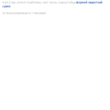
Калі ў вас узніклі праблемы, калі ласка, скарыстайце
формай зваротнай
сувязі
9178428333994464610
:
1786036681