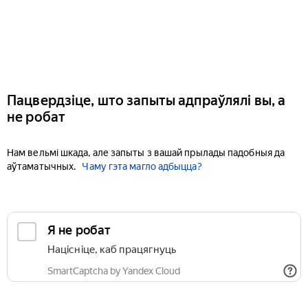
Пацвердзіце, што запыты адпраўлялі вы, а
не робат
Нам вельмі шкада, але запыты з вашай прылады падобныя да
аўтаматычных.
Чаму гэта магло адбыцца?
Я не робат
Націсніце, каб працягнуць
SmartCaptcha by Yandex Cloud