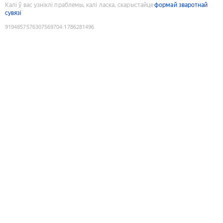
Калі ў вас узніклі праблемы, калі ласка, скарыстайце
формай зваротнай
сувязі
9194857576307569704
:
1786281496