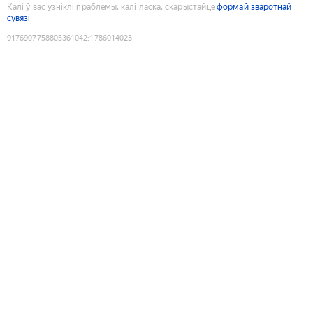
Калі ў вас узніклі праблемы, калі ласка, скарыстайце
формай зваротнай
сувязі
9176907758805361042
:
1786014023