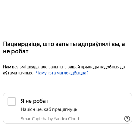
Пацвердзіце, што запыты адпраўлялі вы, а
не робат
Нам вельмі шкада, але запыты з вашай прылады падобныя да
аўтаматычных.
Чаму гэта магло адбыцца?
Я не робат
Націсніце, каб працягнуць
SmartCaptcha by Yandex Cloud