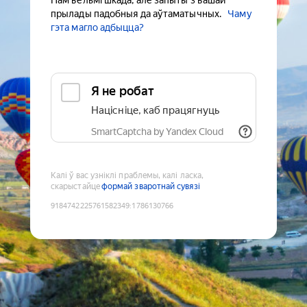
Нам вельмі шкада, але запыты з вашай
прылады падобныя да аўтаматычных.
Чаму
гэта магло адбыцца?
Я не робат
Націсніце, каб працягнуць
SmartCaptcha by Yandex Cloud
Калі ў вас узніклі праблемы, калі ласка,
скарыстайце
формай зваротнай сувязі
9184742225761582349
:
1786130766