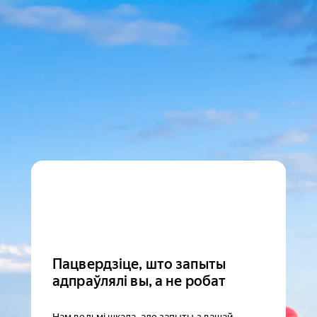
Пацвердзіце, што запыты
адпраўлялі вы, а не робат